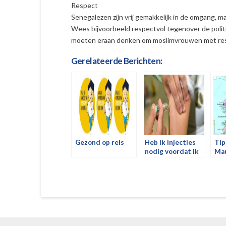
Respect
Senegalezen zijn vrij gemakkelijk in de omgang, ma
Wees bijvoorbeeld respectvol tegenover de polit
moeten eraan denken om moslimvrouwen met resp
Gerelateerde Berichten:
Gezond op reis
Heb ik injecties
Tip
nodig voordat ik
Mau
door Afrika reis?