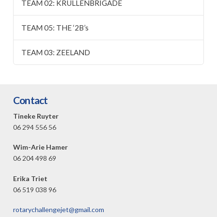
TEAM 02: KRULLENBRIGADE
TEAM 05: THE ‘2B’s
TEAM 03: ZEELAND
Contact
Tineke Ruyter
06 294 556 56
Wim-Arie Hamer
06 204 498 69
Erika Triet
06 519 038 96
rotarychallengejet@gmail.com