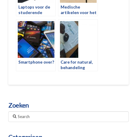
Laptops voor de
Medische
studerende
artikelen voor het
meisjes
Lamin Health
Centre
Smartphone over?
Care for natural,
behandeling
brandwonden
Zoeken
Search
Categorieen