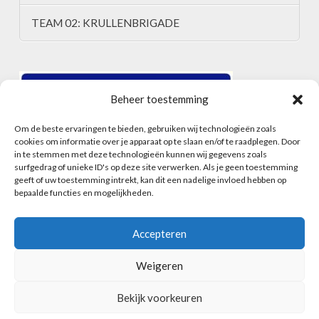
TEAM 02: KRULLENBRIGADE
Beheer toestemming
Om de beste ervaringen te bieden, gebruiken wij technologieën zoals
cookies om informatie over je apparaat op te slaan en/of te raadplegen. Door
in te stemmen met deze technologieën kunnen wij gegevens zoals
surfgedrag of unieke ID's op deze site verwerken. Als je geen toestemming
geeft of uw toestemming intrekt, kan dit een nadelige invloed hebben op
bepaalde functies en mogelijkheden.
Accepteren
Weigeren
HOME
ALGEMENE VOORWAARDEN
CONTACT
INSCHRIJFFORMULIER
COOKIEBELEID (EU)
Bekijk voorkeuren
Facebook
Instagram