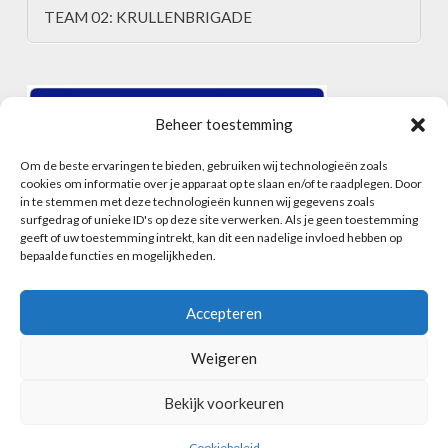
TEAM 02: KRULLENBRIGADE
Beheer toestemming
Om de beste ervaringen te bieden, gebruiken wij technologieën zoals
cookies om informatie over je apparaat op te slaan en/of te raadplegen. Door
in te stemmen met deze technologieën kunnen wij gegevens zoals
surfgedrag of unieke ID's op deze site verwerken. Als je geen toestemming
geeft of uw toestemming intrekt, kan dit een nadelige invloed hebben op
bepaalde functies en mogelijkheden.
Accepteren
Weigeren
HOME
ALGEMENE VOORWAARDEN
CONTACT
INSCHRIJFFORMULIER
COOKIEBELEID (EU)
Bekijk voorkeuren
Facebook
Instagram
POWERED BY
WIDIDI
Cookiebeleid