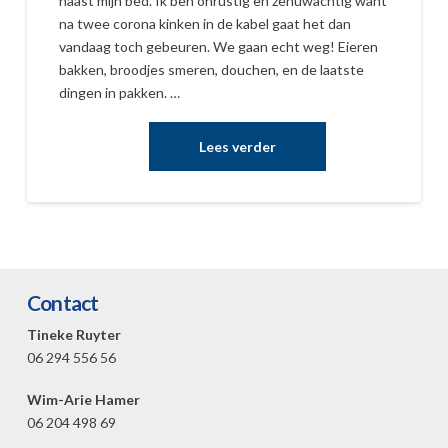
naast mijn bed. Ik ben onrustig en zenuwachtig want
na twee corona kinken in de kabel gaat het dan
vandaag toch gebeuren. We gaan echt weg! Eieren
bakken, broodjes smeren, douchen, en de laatste
dingen in pakken. …
Contact
Tineke Ruyter
06 294 556 56
Wim-Arie Hamer
06 204 498 69