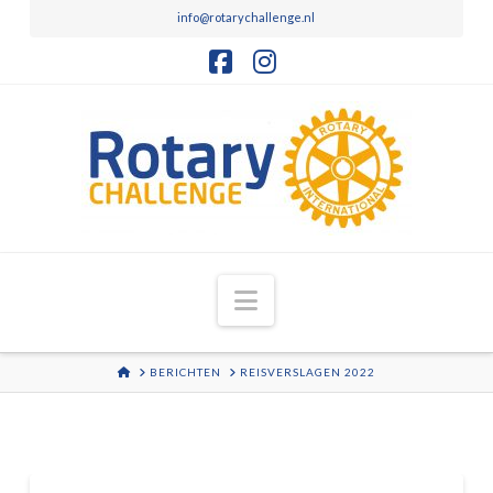
info@rotarychallenge.nl
Facebook
Instagram
Navigation
HOME
BERICHTEN
REISVERSLAGEN 2022