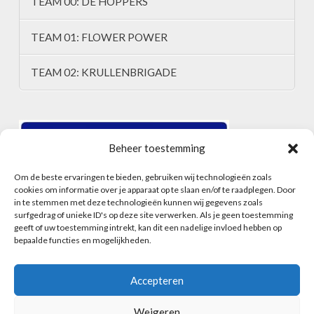
TEAM 00: DE HOPPERS
TEAM 01: FLOWER POWER
TEAM 02: KRULLENBRIGADE
Beheer toestemming
Om de beste ervaringen te bieden, gebruiken wij technologieën zoals
cookies om informatie over je apparaat op te slaan en/of te raadplegen. Door
in te stemmen met deze technologieën kunnen wij gegevens zoals
surfgedrag of unieke ID's op deze site verwerken. Als je geen toestemming
geeft of uw toestemming intrekt, kan dit een nadelige invloed hebben op
bepaalde functies en mogelijkheden.
Accepteren
Weigeren
HOME
ALGEMENE VOORWAARDEN
CONTACT