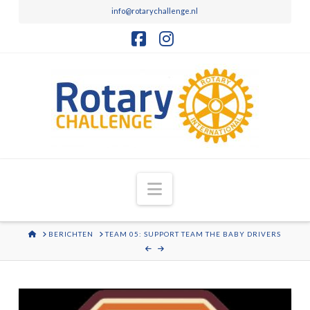
info@rotarychallenge.nl
Facebook
Instagram
Navigation
HOME
BERICHTEN
TEAM 05: SUPPORT TEAM THE BABY DRIVERS