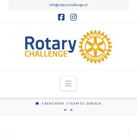
info@rotarychallenge.nl
Facebook
Instagram
Navigation
HOME
BERICHTEN
TEAM 03: SORINJA