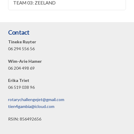
TEAM 03: ZEELAND
Contact
Tineke Ruyter
06 294 556 56
Wim-Arie Hamer
06 204 498 69
Erika Triet
06 519 038 96
rotarychallengejet@gmail.com
tien4gambia@icloud.com
RSIN: 856492656