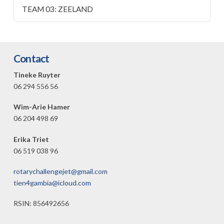
TEAM 03: ZEELAND
Contact
Tineke Ruyter
06 294 556 56
Wim-Arie Hamer
06 204 498 69
Erika Triet
06 519 038 96
rotarychallengejet@gmail.com
tien4gambia@icloud.com
RSIN: 856492656