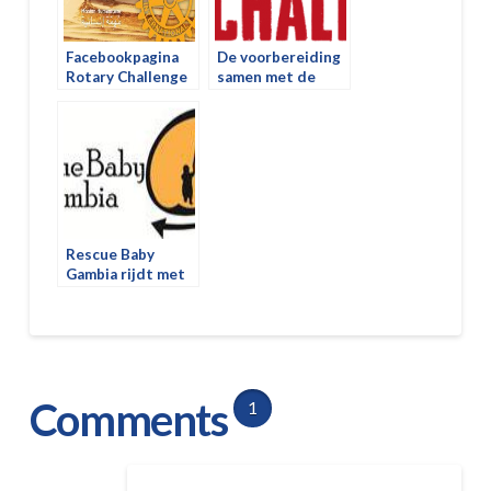
Facebookpagina
De voorbereiding
Rotary Challenge
samen met de
Xray Challenge
Rescue Baby
Gambia rijdt met
ons mee.
Comments
1