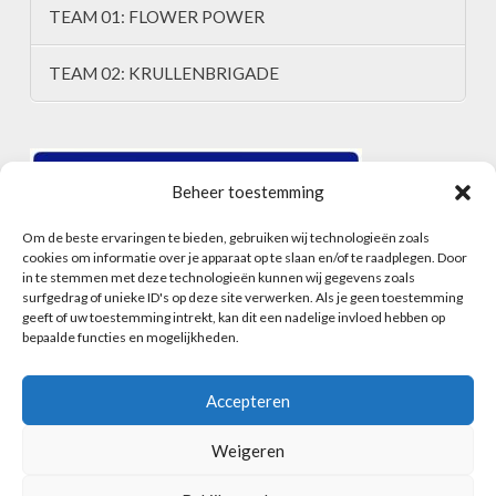
TEAM 01: FLOWER POWER
TEAM 02: KRULLENBRIGADE
Beheer toestemming
Om de beste ervaringen te bieden, gebruiken wij technologieën zoals
cookies om informatie over je apparaat op te slaan en/of te raadplegen. Door
in te stemmen met deze technologieën kunnen wij gegevens zoals
surfgedrag of unieke ID's op deze site verwerken. Als je geen toestemming
geeft of uw toestemming intrekt, kan dit een nadelige invloed hebben op
bepaalde functies en mogelijkheden.
Accepteren
Weigeren
HOME
ALGEMENE VOORWAARDEN
CONTACT
INSCHRIJFFORMULIER
COOKIEBELEID (EU)