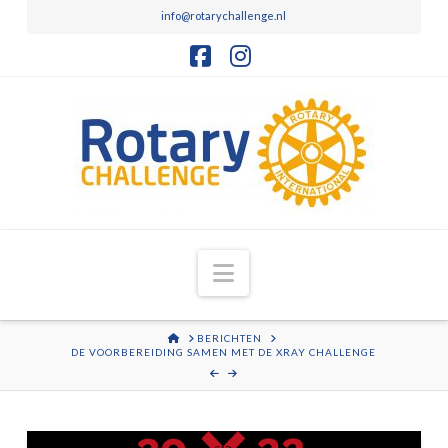
info@rotarychallenge.nl
Facebook
Instagram
Navigation
HOME
BERICHTEN
DE VOORBEREIDING SAMEN MET DE XRAY CHALLENGE