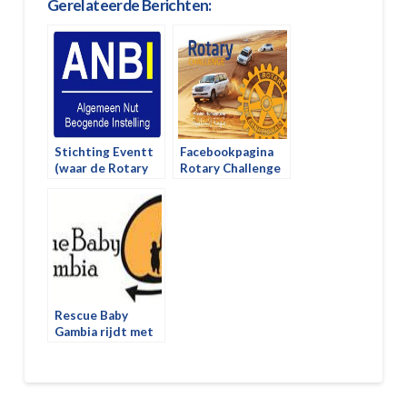
Gerelateerde Berichten:
Stichting Eventt
Facebookpagina
(waar de Rotary
Rotary Challenge
Challenge onder
valt) heeft nu een
ANBI status
Rescue Baby
Gambia rijdt met
ons mee.