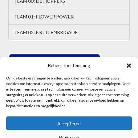
TEAM 00: DE HOPPERS
TEAM 01: FLOWER POWER
TEAM 02: KRULLENBRIGADE
Beheer toestemming
Om de beste ervaringen te bieden, gebruiken wij technologieën zoals
cookies om informatie over je apparaat op te slaan en/of te raadplegen. Door
in te stemmen met deze technologieën kunnen wij gegevens zoals
surfgedrag of unieke ID's op deze site verwerken. Als je geen toestemming
geeft of uw toestemming intrekt, kan dit een nadelige invloed hebben op
bepaalde functies en mogelijkheden.
Accepteren
Weigeren
HOME
ALGEMENE VOORWAARDEN
CONTACT