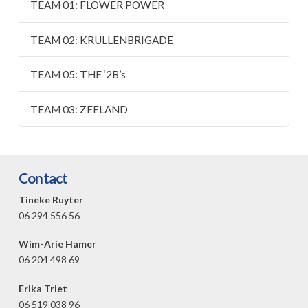
TEAM 01: FLOWER POWER
TEAM 02: KRULLENBRIGADE
TEAM 05: THE ‘2B’s
TEAM 03: ZEELAND
Contact
Tineke Ruyter
06 294 556 56
Wim-Arie Hamer
06 204 498 69
Erika Triet
06 519 038 96