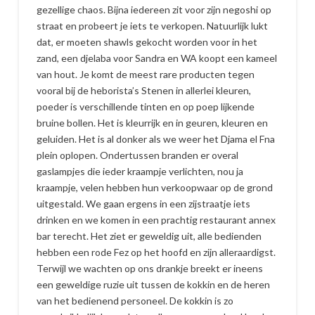
gezellige chaos. Bijna iedereen zit voor zijn negoshi op
straat en probeert je iets te verkopen. Natuurlijk lukt
dat, er moeten shawls gekocht worden voor in het
zand, een djelaba voor Sandra en WA koopt een kameel
van hout. Je komt de meest rare producten tegen
vooral bij de heborista’s Stenen in allerlei kleuren,
poeder is verschillende tinten en op poep lijkende
bruine bollen. Het is kleurrijk en in geuren, kleuren en
geluiden. Het is al donker als we weer het Djama el Fna
plein oplopen. Ondertussen branden er overal
gaslampjes die ieder kraampje verlichten, nou ja
kraampje, velen hebben hun verkoopwaar op de grond
uitgestald. We gaan ergens in een zijstraatje iets
drinken en we komen in een prachtig restaurant annex
bar terecht. Het ziet er geweldig uit, alle bedienden
hebben een rode Fez op het hoofd en zijn alleraardigst.
Terwijl we wachten op ons drankje breekt er ineens
een geweldige ruzie uit tussen de kokkin en de heren
van het bedienend personeel. De kokkin is zo