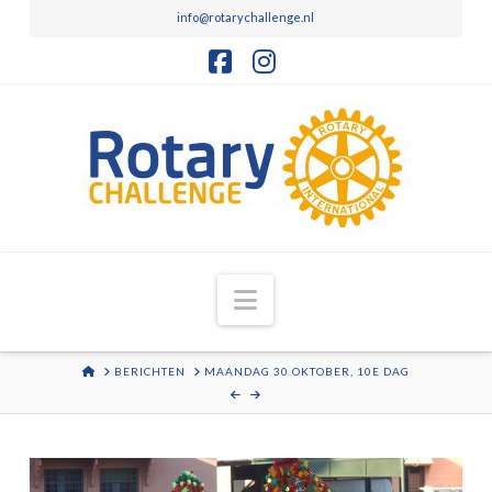
info@rotarychallenge.nl
Facebook
Instagram
Navigation
HOME
BERICHTEN
MAANDAG 30 OKTOBER, 10E DAG