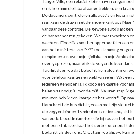
Tanger Ville, een relatief kleine haven en gemoede
en ik heb mijn djellaba al aangetrokken, een knalrod
De douaniers controleren alle auto’s en lopen me
raar gaan de drugs niet de andere kant op? Maar N
vandaar deze controle. De gewone auto’s mogen s
de bananendozen gekeken. We moet wachten en 
wachten. Eindelijk komt het opperhoofd er aan en e
aan het ministerie van ????? toestemming vragen o
complimenten over mijn djellaba en mijn Arabisch
even geprezen, maar of ik de volgende keer dan o
Tuurlijk doen we dat beloof ik hem plechtig en 
voor telefoonkaartjes en geld wisselen. Wat een z
iedereen geholpen is. Ik koop een kaartje voor mijn
halen wat nodig is voor de mifi. Na uren stap ik 
minuten heb ik een kaartje en het werkt!! Op naar
Harm heeft de bus dicht gedaan met zijn sleutel i
die zeggen binnen 15 minuten is er iemand, dat k
van oude bloeddrukmeters die hij tussen het portie
met een stuk ijzerdraad het portier openen. Ik d
bedankt als door ons. O wat zijn we blij, we kun