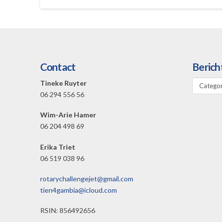
Contact
Berich
Bericht
Tineke Ruyter
categori
06 294 556 56
Wim-Arie Hamer
06 204 498 69
Erika Triet
06 519 038 96
rotarychallengejet@gmail.com
tien4gambia@icloud.com
RSIN: 856492656