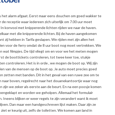
ls het alarm afgaat. Eerst maar eens douchen om goed wakker te
de receptie waar iedereen zich uiterlijk om 7.00 uur moet
 In konvooi met knipperende lichten rijden we naar de haven.
er elkaar met die knipperende lichten. Bij de haven aangekomen
 zij hebben in Tarifa geslapen. We rijden met zijn allen het
len voor de ferry omdat de 8 uur boot nog moet vertrekken. We
n wat filmpjes. De tijd vliegt om en voor we het meten mogen
st de boottickets controleren, tot twee keer toe, stukje
ten controleren. Het is in orde , we mogen de boot op. Wij zijn
elen van de mensen op de boot op. Je auto moet precies goed
n zetten met banden. Dit in het geval van een ruwe zee om te
n naar boven, regelrecht naar het douanekantoortje waar nog
 zijn we zeker als eerste aan de beurt. En na een poosje komen
engeklapt en worden we geholpen. Allemaal het formulair
. Ineens blijken er weer regels te zijn verandert want ik moet
ijven. Dan maar een handgeschreven lijst maken. Daar zijn ze
iet er keurig uit, zelfs de toiletten. We komen aan land in