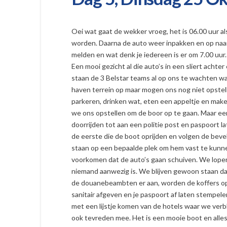
Oei wat gaat de wekker vroeg, het is 06.00 uur a
worden. Daarna de auto weer inpakken en op naar 
melden en wat denk je iedereen is er om 7.00 uur.
Een mooi gezicht al die auto’s in een sliert acht
staan de 3 Belstar teams al op ons te wachten want
haven terrein op maar mogen ons nog niet opstel
parkeren, drinken wat, eten een appeltje en make
we ons opstellen om de boor op te gaan. Maar eer
doorrijden tot aan een politie post en paspoort la
de eerste die de boot oprijden en volgen de bev
staan op een bepaalde plek om hem vast te kunne
voorkomen dat de auto’s gaan schuiven. We lope
niemand aanwezig is. We blijven gewoon staan dan
de douanebeambten er aan, worden de koffers op
sanitair afgeven en je paspoort af laten stempelen
met een lijstje komen van de hotels waar we verbl
ook tevreden mee. Het is een mooie boot en alles z