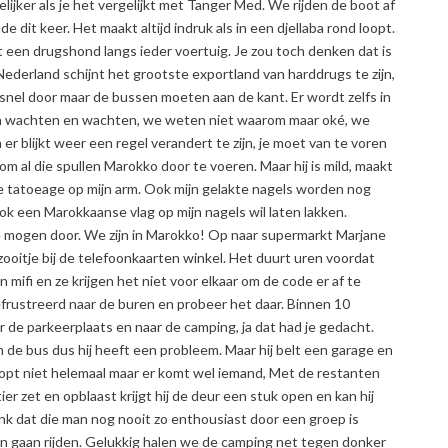
lijker als je het vergelijkt met Tanger Med. We rijden de boot af
e dit keer. Het maakt altijd indruk als in een djellaba rond loopt.
t een drugshond langs ieder voertuig. Je zou toch denken dat is
ederland schijnt het grootste exportland van harddrugs te zijn,
nel door maar de bussen moeten aan de kant. Er wordt zelfs in
wachten en wachten, we weten niet waarom maar oké, we
r blijkt weer een regel verandert te zijn, je moet van te voren
m al die spullen Marokko door te voeren. Maar hij is mild, maakt
e tatoeage op mijn arm. Ook mijn gelakte nagels worden nog
ok een Marokkaanse vlag op mijn nagels wil laten lakken.
we mogen door. We zijn in Marokko! Op naar supermarkt Marjane
ooitje bij de telefoonkaarten winkel. Het duurt uren voordat
 mifi en ze krijgen het niet voor elkaar om de code er af te
gefrustreerd naar de buren en probeer het daar. Binnen 10
 de parkeerplaats en naar de camping, ja dat had je gedacht.
n de bus dus hij heeft een probleem. Maar hij belt een garage en
lopt niet helemaal maar er komt wel iemand, Met de restanten
r zet en opblaast krijgt hij de deur een stuk open en kan hij
enk dat die man nog nooit zo enthousiast door een groep is
nen gaan rijden. Gelukkig halen we de camping net tegen donker