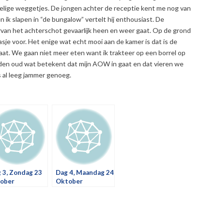
kelige weggetjes. De jongen achter de receptie kent me nog van
n ik slapen in “de bungalow” vertelt hij enthousiast. De
rvan het achterschot gevaarlijk heen en weer gaat. Op de grond
sje voor. Het enige wat echt mooi aan de kamer is dat is de
t. We gaan niet meer eten want ik trakteer op een borrel op
nden oud wat betekent dat mijn AOW in gaat en dat vieren we
is al leeg jammer genoeg.
 3, Zondag 23
Dag 4, Maandag 24
ober
Oktober