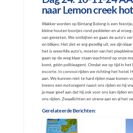
naar Lemon creek hot
Wakker worden op Bintang Bolong is een feestje, u
kleine houten bootjes rond peddelen en al vroeg aa
van genieten. We ontbijten en gaan de auto’s ve
en blikjes. Het ziet er erg gezellig uit, we zijn kla
het is weerAlle auto’s, moeten van het piepklein
gaan op de weg klaar staan wachtend op onze moto
komt, géén politieagent. Omdat we op tijd in het 
escorte. In convooi rijden we richting het hotel. H
aan. We kunnen niet te hard rijden maar komen v
ineens een motoragent naast ons rijden en hij vr
ja maar geef aan dat hij ook voor ons kan rijden
ons rijden. Zwaailichten en sirene aan en al het 
Gerelateerde Berichten: