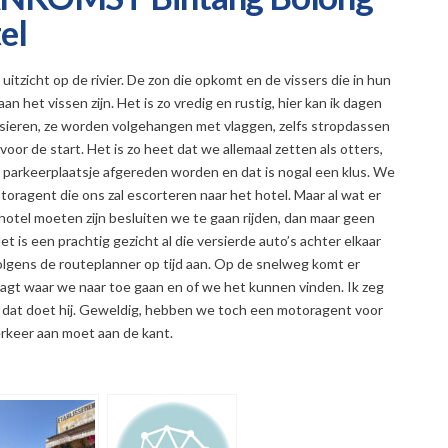
el
itzicht op de rivier. De zon die opkomt en de vissers die in hun
n het vissen zijn. Het is zo vredig en rustig, hier kan ik dagen
rsieren, ze worden volgehangen met vlaggen, zelfs stropdassen
ar voor de start. Het is zo heet dat we allemaal zetten als otters,
e parkeerplaatsje afgereden worden en dat is nogal een klus. We
ragent die ons zal escorteren naar het hotel. Maar al wat er
hotel moeten zijn besluiten we te gaan rijden, dan maar geen
et is een prachtig gezicht al die versierde auto’s achter elkaar
olgens de routeplanner op tijd aan. Op de snelweg komt er
aagt waar we naar toe gaan en of we het kunnen vinden. Ik zeg
 en dat doet hij. Geweldig, hebben we toch een motoragent voor
verkeer aan moet aan de kant.