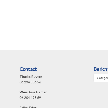
Contact
Berich
Bericht
Tineke Ruyter
categori
06 294 556 56
Wim-Arie Hamer
06 204 498 69
Erika Triet