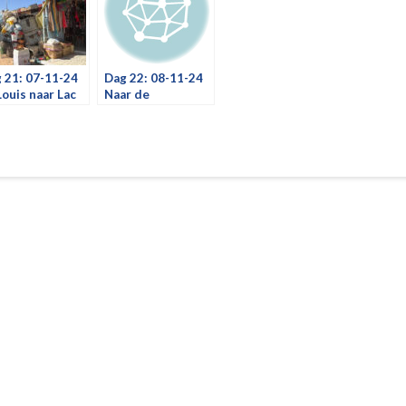
 21: 07-11-24
Dag 22: 08-11-24
Louis naar Lac
Naar de
se
Nederlandse
ambassade in
Dakar