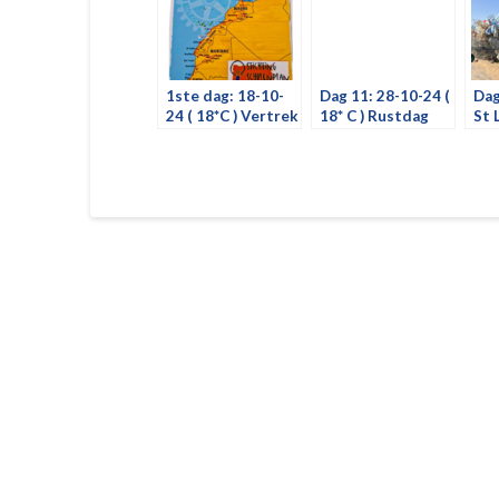
1ste dag: 18-10-
Dag 11: 28-10-24 (
Dag
24 ( 18*C ) Vertrek
18* C ) Rustdag
St 
vanuit
Marrakech
Ro
Zwijndrecht –
Toulx Sainte Croix