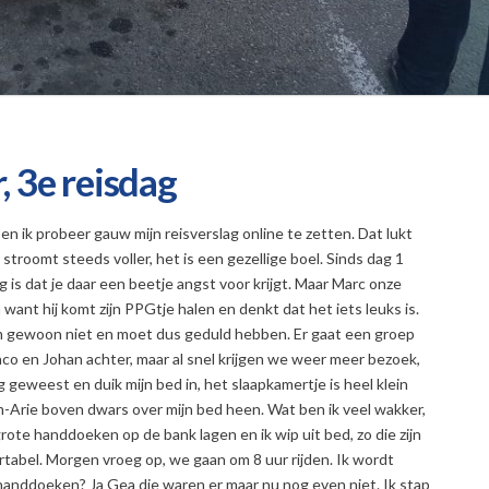
 3e reisdag
en ik probeer gauw mijn reisverslag online te zetten. Dat lukt
 stroomt steeds voller, het is een gezellige boel. Sinds dag 1
s dat je daar een beetje angst voor krijgt. Maar Marc onze
ant hij komt zijn PPGtje halen en denkt dat het iets leuks is.
hem gewoon niet en moet dus geduld hebben. Er gaat een groep
Jaco en Johan achter, maar al snel krijgen we weer meer bezoek,
 geweest en duik mijn bed in, het slaapkamertje is heel klein
im-Arie boven dwars over mijn bed heen. Wat ben ik veel wakker,
grote handdoeken op de bank lagen en ik wip uit bed, zo die zijn
ortabel. Morgen vroeg op, we gaan om 8 uur rijden. Ik wordt
anddoeken? Ja Gea die waren er maar nu nog even niet. Ik stap