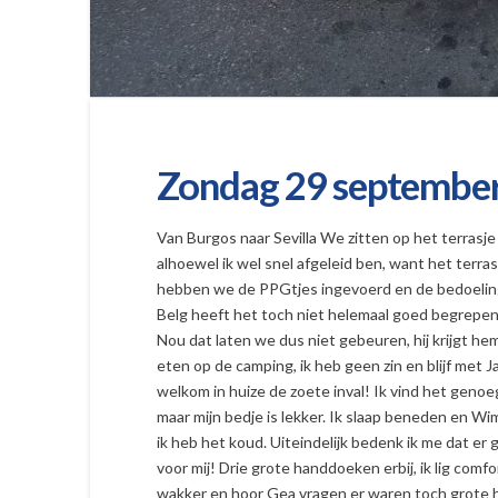
Zondag 29 september,
Van Burgos naar Sevilla We zitten op het terrasje 
alhoewel ik wel snel afgeleid ben, want het terras
hebben we de PPGtjes ingevoerd en de bedoeling i
Belg heeft het toch niet helemaal goed begrepen w
Nou dat laten we dus niet gebeuren, hij krijgt 
eten op de camping, ik heb geen zin en blijf met 
welkom in huize de zoete inval! Ik vind het genoeg
maar mijn bedje is lekker. Ik slaap beneden en W
ik heb het koud. Uiteindelijk bedenk ik me dat er 
voor mij! Drie grote handdoeken erbij, ik lig comf
wakker en hoor Gea vragen er waren toch grote h