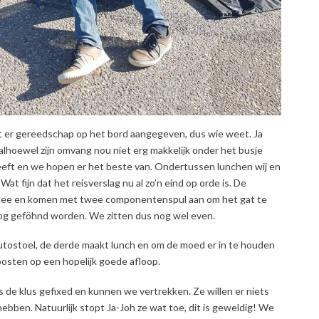
t er gereedschap op het bord aangegeven, dus wie weet. Ja
lhoewel zijn omvang nou niet erg makkelijk onder het busje
heeft en we hopen er het beste van. Ondertussen lunchen wij en
at fijn dat het reisverslag nu al zo’n eind op orde is. De
ee en komen met twee componentenspul aan om het gat te
nog geföhnd worden. We zitten dus nog wel even.
autostoel, de derde maakt lunch en om de moed er in te houden
oosten op een hopelijk goede afloop.
 klus gefixed en kunnen we vertrekken. Ze willen er niets
ebben. Natuurlijk stopt Ja-Joh ze wat toe, dit is geweldig! We