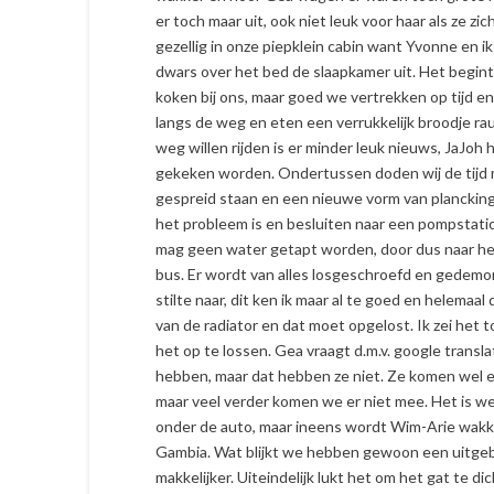
er toch maar uit, ook niet leuk voor haar als ze z
gezellig in onze piepklein cabin want Yvonne en i
dwars over het bed de slaapkamer uit. Het begin
koken bij ons, maar goed we vertrekken op tijd 
langs de weg en eten een verrukkelijk broodje rauw
weg willen rijden is er minder leuk nieuws, JaJoh
gekeken worden. Ondertussen doden wij de tijd
gespreid staan en een nieuwe vorm van plancking
het probleem is en besluiten naar een pompstatio
mag geen water getapt worden, door dus naar he
bus. Er wordt van alles losgeschroefd en gedemont
stilte naar, dit ken ik maar al te goed en helemaal d
van de radiator en dat moet opgelost. Ik zei het
het op te lossen. Gea vraagt d.m.v. google tran
hebben, maar dat hebben ze niet. Ze komen wel ev
maar veel verder komen we er niet mee. Het is wel
onder de auto, maar ineens wordt Wim-Arie wakk
Gambia. Wat blijkt we hebben gewoon een uitgebre
makkelijker. Uiteindelijk lukt het om het gat te