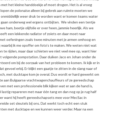
ich met het kleine handdoekje af moet drogen. Het is al vroeg
k lopen de polonaise alleen bij gebrek aan ruimte moeten we
t onmiddellijk weer druk te worden want er komen teams water
en gaan onderweg wel ergens ontbijten. We vinden een tentje
e ham, beetje olijfolie er over heen, jammie heerlijk. Als we
 heeft een lekkende radiator of zoiets en daar moet naar
 met oefeningen zoals twee minuten met je armen omhoog en
 waarbij ik me opoffer om foto’s te maken. We weten niet wat
n te rijden, maar daar schieten we niet veel mee op, want hier
t volgende pompstation. Daar duiken Jaco en Johan onder de
eerd om bij de oorzaak van het probleem te komen. Ik kijk er in
at gevoel erbij. Er blijkt een gaatje te zitten in de slang naar of
 toch, met ducktape kom je overal. Dus wordt er hard gewerkt om
slate aan Bulgaarse vrachtwagenchauffeurs of ze gereedschap
en met een professionele blik kijken wat er aan de hand is,
 lastig repareren met maar één tang en dan nog op je rug half
er want hij heeft gereedschapsets mee voor MecSac in
ide set sleutels bij ons. Dat werkt toch echt een stuk
 dichten met ducktape en we kunnen weer verder. Maar na een