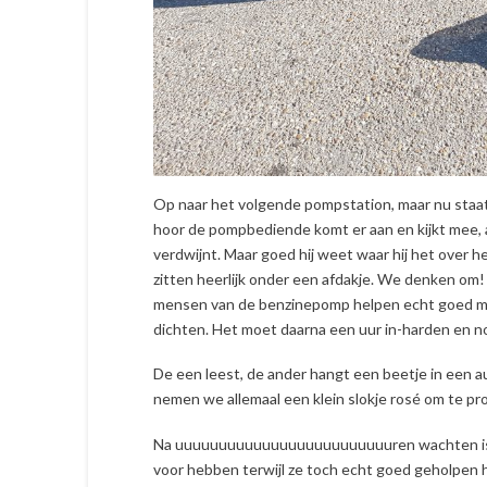
Op naar het volgende pompstation, maar nu staa
hoor de pompbediende komt er aan en kijkt mee, a
verdwijnt. Maar goed hij weet waar hij het over 
zitten heerlijk onder een afdakje. We denken om! W
mensen van de benzinepomp helpen echt goed m
dichten. Het moet daarna een uur in-harden en 
De een leest, de ander hangt een beetje in een 
nemen we allemaal een klein slokje rosé om te pr
Na uuuuuuuuuuuuuuuuuuuuuuuuuren wachten is de
voor hebben terwijl ze toch echt goed geholpen h