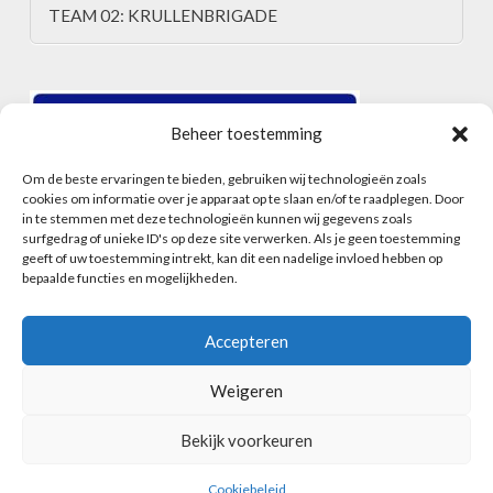
TEAM 02: KRULLENBRIGADE
Beheer toestemming
Om de beste ervaringen te bieden, gebruiken wij technologieën zoals
cookies om informatie over je apparaat op te slaan en/of te raadplegen. Door
in te stemmen met deze technologieën kunnen wij gegevens zoals
surfgedrag of unieke ID's op deze site verwerken. Als je geen toestemming
geeft of uw toestemming intrekt, kan dit een nadelige invloed hebben op
bepaalde functies en mogelijkheden.
Accepteren
Weigeren
HOME
ALGEMENE VOORWAARDEN
CONTACT
INSCHRIJFFORMULIER
COOKIEBELEID (EU)
Bekijk voorkeuren
Facebook
Instagram
POWERED BY
WIDIDI
Cookiebeleid