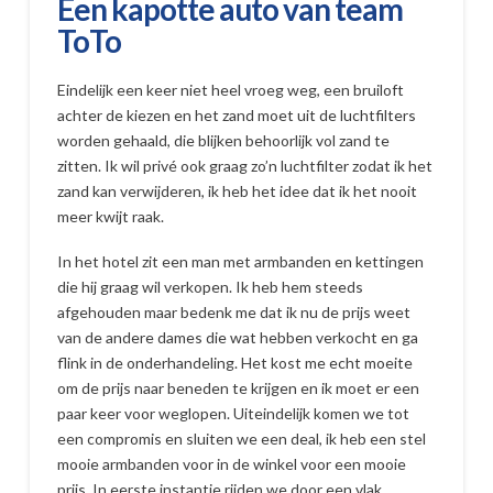
Een kapotte auto van team
ToTo
Eindelijk een keer niet heel vroeg weg, een bruiloft
achter de kiezen en het zand moet uit de luchtfilters
worden gehaald, die blijken behoorlijk vol zand te
zitten. Ik wil privé ook graag zo’n luchtfilter zodat ik het
zand kan verwijderen, ik heb het idee dat ik het nooit
meer kwijt raak.
In het hotel zit een man met armbanden en kettingen
die hij graag wil verkopen. Ik heb hem steeds
afgehouden maar bedenk me dat ik nu de prijs weet
van de andere dames die wat hebben verkocht en ga
flink in de onderhandeling. Het kost me echt moeite
om de prijs naar beneden te krijgen en ik moet er een
paar keer voor weglopen. Uiteindelijk komen we tot
een compromis en sluiten we een deal, ik heb een stel
mooie armbanden voor in de winkel voor een mooie
prijs. In eerste instantie rijden we door een vlak