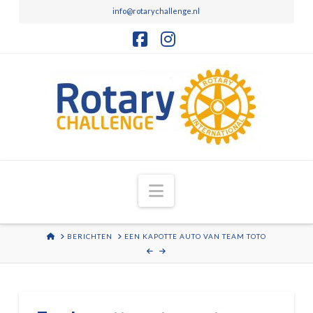
info@rotarychallenge.nl
Facebook
Instagram
Navigation
HOME
BERICHTEN
EEN KAPOTTE AUTO VAN TEAM TOTO