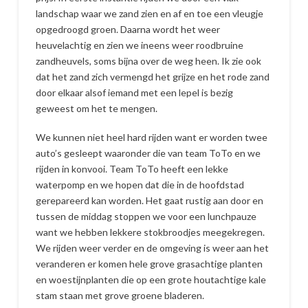
landschap waar we zand zien en af en toe een vleugje
opgedroogd groen. Daarna wordt het weer
heuvelachtig en zien we ineens weer roodbruine
zandheuvels, soms bijna over de weg heen. Ik zie ook
dat het zand zich vermengd het grijze en het rode zand
door elkaar alsof iemand met een lepel is bezig
geweest om het te mengen.
We kunnen niet heel hard rijden want er worden twee
auto’s gesleept waaronder die van team ToTo en we
rijden in konvooi. Team ToTo heeft een lekke
waterpomp en we hopen dat die in de hoofdstad
gerepareerd kan worden. Het gaat rustig aan door en
tussen de middag stoppen we voor een lunchpauze
want we hebben lekkere stokbroodjes meegekregen.
We rijden weer verder en de omgeving is weer aan het
veranderen er komen hele grove grasachtige planten
en woestijnplanten die op een grote houtachtige kale
stam staan met grove groene bladeren.