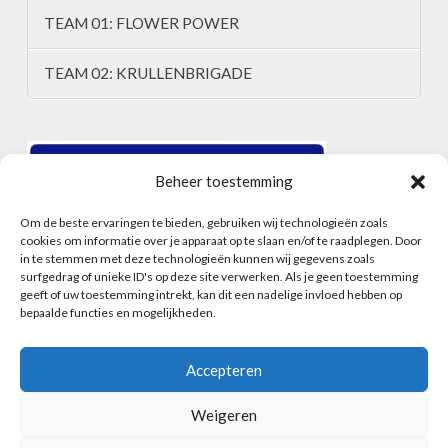
TEAM 01: FLOWER POWER
TEAM 02: KRULLENBRIGADE
Beheer toestemming
Om de beste ervaringen te bieden, gebruiken wij technologieën zoals
cookies om informatie over je apparaat op te slaan en/of te raadplegen. Door
in te stemmen met deze technologieën kunnen wij gegevens zoals
surfgedrag of unieke ID's op deze site verwerken. Als je geen toestemming
geeft of uw toestemming intrekt, kan dit een nadelige invloed hebben op
bepaalde functies en mogelijkheden.
Accepteren
Weigeren
HOME
ALGEMENE VOORWAARDEN
CONTACT
INSCHRIJFFORMULIER
COOKIEBELEID (EU)