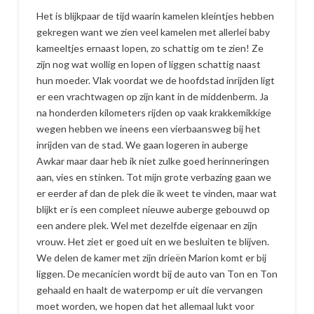
Het is blijkpaar de tijd waarin kamelen kleintjes hebben
gekregen want we zien veel kamelen met allerlei baby
kameeltjes ernaast lopen, zo schattig om te zien! Ze
zijn nog wat wollig en lopen of liggen schattig naast
hun moeder. Vlak voordat we de hoofdstad inrijden ligt
er een vrachtwagen op zijn kant in de middenberm. Ja
na honderden kilometers rijden op vaak krakkemikkige
wegen hebben we ineens een vierbaansweg bij het
inrijden van de stad. We gaan logeren in auberge
Awkar maar daar heb ik niet zulke goed herinneringen
aan, vies en stinken. Tot mijn grote verbazing gaan we
er eerder af dan de plek die ik weet te vinden, maar wat
blijkt er is een compleet nieuwe auberge gebouwd op
een andere plek. Wel met dezelfde eigenaar en zijn
vrouw. Het ziet er goed uit en we besluiten te blijven.
We delen de kamer met zijn drieën Marion komt er bij
liggen. De mecanicien wordt bij de auto van Ton en Ton
gehaald en haalt de waterpomp er uit die vervangen
moet worden, we hopen dat het allemaal lukt voor