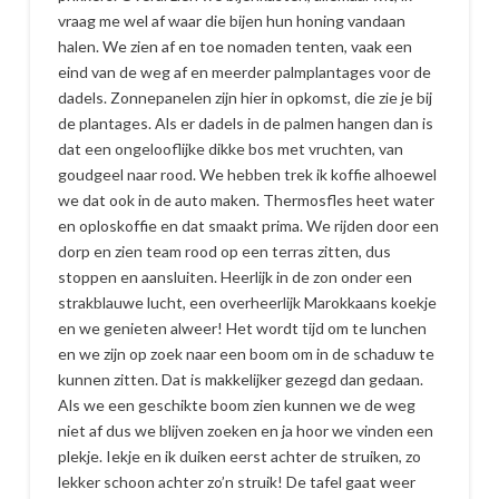
vraag me wel af waar die bijen hun honing vandaan
halen. We zien af en toe nomaden tenten, vaak een
eind van de weg af en meerder palmplantages voor de
dadels. Zonnepanelen zijn hier in opkomst, die zie je bij
de plantages. Als er dadels in de palmen hangen dan is
dat een ongelooflijke dikke bos met vruchten, van
goudgeel naar rood. We hebben trek ik koffie alhoewel
we dat ook in de auto maken. Thermosfles heet water
en oploskoffie en dat smaakt prima. We rijden door een
dorp en zien team rood op een terras zitten, dus
stoppen en aansluiten. Heerlijk in de zon onder een
strakblauwe lucht, een overheerlijk Marokkaans koekje
en we genieten alweer! Het wordt tijd om te lunchen
en we zijn op zoek naar een boom om in de schaduw te
kunnen zitten. Dat is makkelijker gezegd dan gedaan.
Als we een geschikte boom zien kunnen we de weg
niet af dus we blijven zoeken en ja hoor we vinden een
plekje. Iekje en ik duiken eerst achter de struiken, zo
lekker schoon achter zo’n struik! De tafel gaat weer