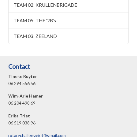
TEAM 02: KRULLENBRIGADE
TEAM 05: THE ‘2B’s
TEAM 03: ZEELAND
Contact
Tineke Ruyter
06 294 556 56
Wim-Arie Hamer
06 204 498 69
Erika Triet
06 519 038 96
rotarychallengejet@gmail.com