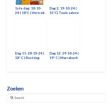
1ste dag: 18-10-
Dag 2: 19-10-24 (
24 ( 18*C ) Vertrek
15*C) Toulx sainte
vanuit
croix naar Burgos
Zwijndrecht –
Toulx Sainte Croix
Dag 11: 28-10-24 (
Dag 12: 29-10-24 (
18* C ) Rustdag
19* C ) Marrakech
Marrakech
naar Zagora
Zoeken
Search