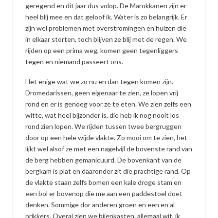
geregend en dit jaar dus volop. De Marokkanen zijn er
heel blij mee en dat geloof ik. Water is zo belangrijk. Er
zijn wel problemen met overstromingen en huizen die
in elkaar storten, toch blijven ze blij met de regen. We
rijden op een prima weg, komen geen tegenliggers
tegen en niemand passeert ons.
Het enige wat we zo nu en dan tegen komen zijn.
Dromedarissen, geen eigenaar te zien, ze lopen vrij
rond en er is genoeg voor ze te eten. We zien zelfs een
witte, wat heel bijzonder is, die heb ik nog nooit los
rond zien lopen. We rijden tussen twee bergruggen
door op een hele wijde vlakte. Zo mooi om te zien, het
lijkt wel alsof ze met een nagelvijl de bovenste rand van
de berg hebben gemanicuurd. De bovenkant van de
bergkam is plat en daaronder zit die prachtige rand. Op
de vlakte staan zelfs bomen een kale droge stam en
een bol er bovenop die me aan een paddestoel doet
denken. Sommige dor anderen groen en een en al
prikkers. Overal zien we bijenkasten, allemaal wit, ik