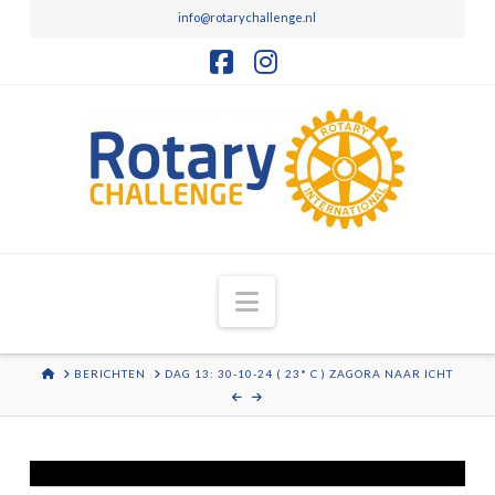
info@rotarychallenge.nl
Facebook
Instagram
Navigation
HOME
BERICHTEN
DAG 13: 30-10-24 ( 23* C ) ZAGORA NAAR ICHT